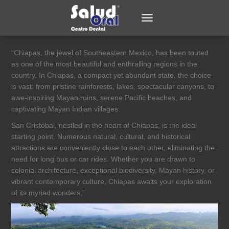
TOGGLE NAVIGATION
“Chiapas, the jewel of Southeastern Mexico, has been touted
as one of the most beautiful and enthralling regions in the
country. In Chiapas, a compact yet abundant state, the choice
is vast: from pristine rainforests, lakes, spectacular canyons, to
awe-inspiring Mayan ruins, serene Pacific beaches, and
captivating Mayan Indian villages.
San Cristóbal, nestled in the heart of Chiapas, is the ideal
starting point. Numerous natural, cultural, and historical
attractions are conveniently close to each other, eliminating the
need for long bus or car rides. Whether you are drawn to
colonial architecture, exceptional biodiversity, Mayan history, or
vibrant contemporary culture, Chiapas awaits your exploration
of its myriad wonders.”