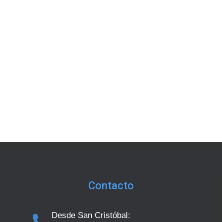
Einsiedel
Speciali
Universit
Barcelon
Recogni
top 10 ou
Contacto
Desde San Cristóbal: