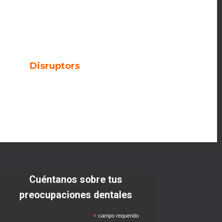
n, Switzerland.
zation in temporomandibular joint.
y of
a, Spain.
zed by
Disruptors
magazine as one of the
tstanding dentists of 2023.
Cuéntanos sobre tus
preocupaciones dentales
*
campo requerido