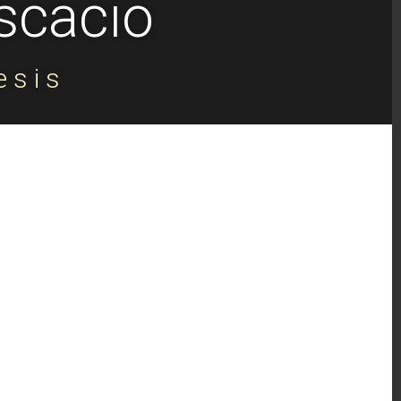
scacio
esis
Bermudez is a specialist in Prosthetics and
mplants from the International University
nia, Spain.
n Dental Implants from the Superior
f
logy in Barcelona, Spain.
rship in Gerber System. Dental
gy Center,