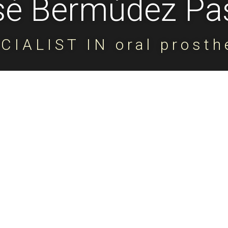
sé Bermúdez Pa
CIALIST IN oral prosth
Dr. Jose 
Dental I
of Catalo
Master i
School o
Implanto
Precepto
Technolo