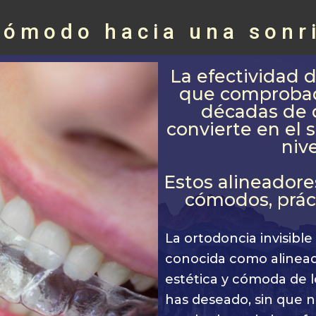
cómodo hacia una sonri
La efectividad 
que comprobad
décadas de d
convierte en el 
niv
Estos alineador
cómodos, prácti
La ortodoncia invisible
conocida como alinead
estética y cómoda de l
has deseado, sin que na