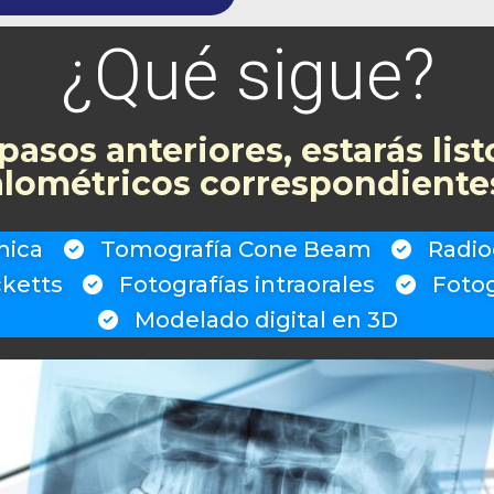
¿Qué sigue?
pasos anteriores, estarás listo
alométricos correspondientes
mica
Tomografía Cone Beam
Radio
cketts
Fotografías intraorales
Fotog
Modelado digital en 3D