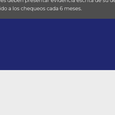
les deben presentar evidencia escrita de su d
do a los chequeos cada 6 meses.