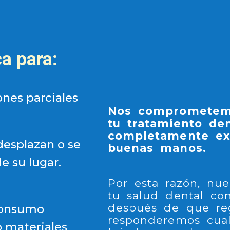
ca para:
ones parciales
Nos comprometem
tu tratamiento de
completamente ex
desplazan o se
buenas manos.
 su lugar.
Por esta razón, nu
tu salud dental con
después de que reg
 consumo
responderemos cual
o materiales