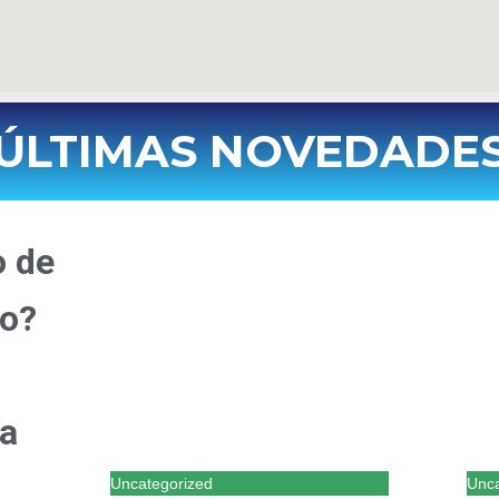
ÚLTIMAS NOVEDADE
o de
do?
a
Uncategorized
Unca