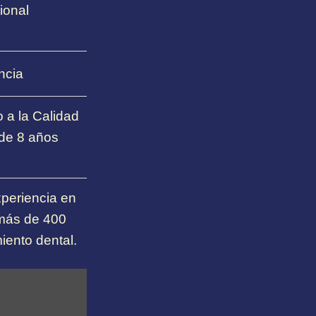
ional
ncia
 a la Calidad
 de 8 años
periencia en
 más de 400
iento dental.